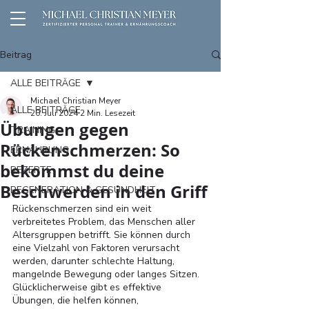
Beitrag
ALLE BEITRÄGE
Michael Christian Meyer
ALLE BEITRÄGE
20. Juli 2024
2 Min. Lesezeit
Übungen gegen
TRAINING
Rückenschmerzen: So
ERNÄHRUNG
bekommst du deine
REZEPTE
Beschwerden in den Griff
REGENERATION & GESUNDHEIT
Rückenschmerzen sind ein weit 
verbreitetes Problem, das Menschen aller 
Altersgruppen betrifft. Sie können durch 
eine Vielzahl von Faktoren verursacht 
werden, darunter schlechte Haltung, 
mangelnde Bewegung oder langes Sitzen. 
Glücklicherweise gibt es effektive 
Übungen, die helfen können, 