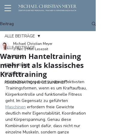
Beitrag
ALLE BEITRÄGE
Michael Christian Meyer
ALLE BEITRÄGE
3. Jan.
2 Min. Lesezeit
Warum Hanteltraining
TRAINING
mehr ist als klassisches
ERNÄHRUNG
Krafttraining
REZEPTE
Hanteltraining gehört zu den effektivsten 
REGENERATION & GESUNDHEIT
Trainingsformen, wenn es um Kraftaufbau, 
Körperkontrolle und funktionelle Fitness 
geht. Im Gegensatz zu geführten 
Maschinen
 erfordern freie Gewichte 
deutlich mehr Eigenstabilität, Koordination 
und Körperspannung. Genau diese 
Kombination sorgt dafür, dass nicht nur 
einzelne Muskeln, sondern ganze 