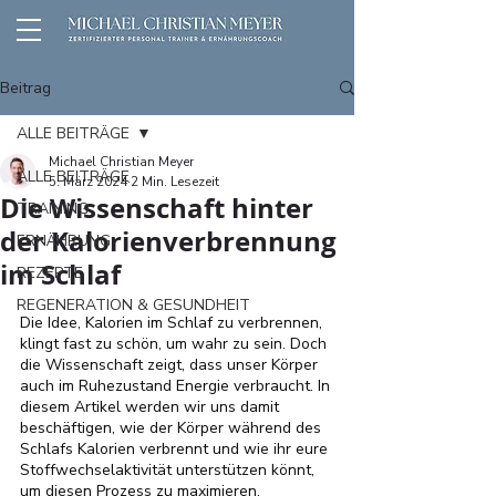
Beitrag
ALLE BEITRÄGE
Michael Christian Meyer
ALLE BEITRÄGE
5. März 2024
2 Min. Lesezeit
Die Wissenschaft hinter
TRAINING
der Kalorienverbrennung
ERNÄHRUNG
im Schlaf
REZEPTE
REGENERATION & GESUNDHEIT
Die Idee, Kalorien im Schlaf zu verbrennen, 
klingt fast zu schön, um wahr zu sein. Doch 
die Wissenschaft zeigt, dass unser Körper 
auch im Ruhezustand Energie verbraucht. In 
diesem Artikel werden wir uns damit 
beschäftigen, wie der Körper während des 
Schlafs Kalorien verbrennt und wie ihr eure 
Stoffwechselaktivität unterstützen könnt, 
um diesen Prozess zu maximieren.