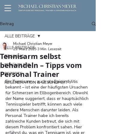
Beitrag
ALLE BEITRÄGE
Michael Christian Meyer
ALLE BEITRÄGE
25. März 2025
3 Min. Lesezeit
Tennisarm selbst
TRAINING
behandeln – Tipps vom
ERNÄHRUNG
Personal Trainer
REZEPTE
Ein Tennisarm – auch als Epicondylitis 
REGENERATION & GESUNDHEIT
bekannt – ist eine der häufigsten Ursachen 
für Schmerzen im Ellbogenbereich. Obwohl 
der Name suggeriert, dass er hauptsächlich 
Tennisspieler betrifft, können auch viele 
andere Menschen darunter leiden. Als 
Personal Trainer habe ich bereits 
zahlreiche Kunden betreut, die sich mit 
diesem Problem konfrontiert sahen. Hier 
erfährst du, was ein Tennisarm ist, wie er 