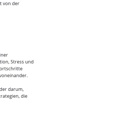
 von der 
iner 
tion, Stress und 
ortschritte 
 voneinander.
oder darum, 
ategien, die 