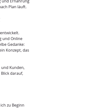
g und Ernährung 
ach Plan läuft.
g
entwickelt. 
g und Online 
elbe Gedanke: 
ein Konzept, das 
n und Kunden, 
lick darauf, 
ich zu Beginn 