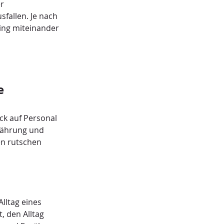
r 
fallen. Je nach 
ing miteinander 
e
ck auf Personal 
nährung und 
n rutschen 
lltag eines 
, den Alltag 