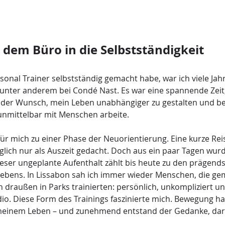
dem Büro in die Selbstständigkeit
sonal Trainer selbstständig gemacht habe, war ich viele Jahr
unter anderem bei Condé Nast. Es war eine spannende Zeit, 
 der Wunsch, mein Leben unabhängiger zu gestalten und ber
unmittelbar mit Menschen arbeite.
r mich zu einer Phase der Neuorientierung. Eine kurze Rei
lich nur als Auszeit gedacht. Doch aus ein paar Tagen wurd
ser ungeplante Aufenthalt zählt bis heute zu den prägends
ebens. In Lissabon sah ich immer wieder Menschen, die ge
n draußen in Parks trainierten: persönlich, unkompliziert 
io. Diese Form des Trainings faszinierte mich. Bewegung ha
n meinem Leben – und zunehmend entstand der Gedanke, da