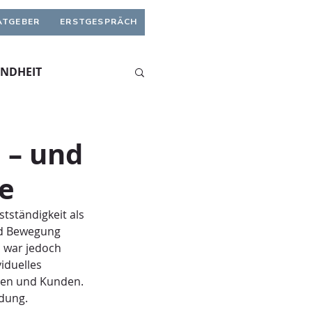
ATGEBER
ERSTGESPRÄCH
UNDHEIT
 – und
e
tständigkeit als 
nd Bewegung 
 war jedoch 
iduelles 
nen und Kunden. 
dung.