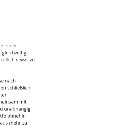
e in der 
gleichzeitig 
uflich etwas zu 
se nach 
en schließlich 
ten 
meinsam mit 
und unabhängig 
tte ohnehin 
raus mehr zu 