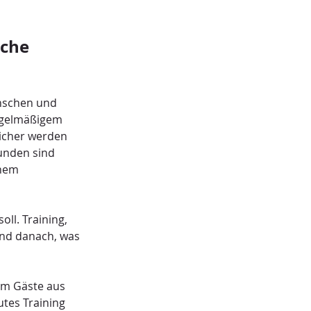
che 
nschen und 
egelmäßigem 
icher werden 
unden sind 
nem 
ll. Training, 
und danach, was 
em Gäste aus 
utes Training 