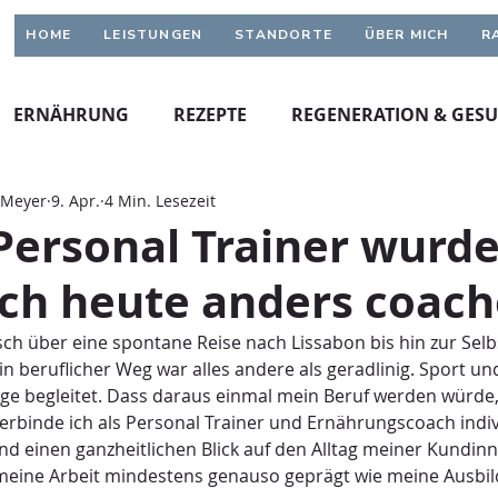
HOME
LEISTUNGEN
STANDORTE
ÜBER MICH
R
ERNÄHRUNG
REZEPTE
REGENERATION & GES
 Meyer
9. Apr.
4 Min. Lesezeit
Personal Trainer wurde
ch heute anders coach
ch über eine spontane Reise nach Lissabon bis hin zur Selbs
in beruflicher Weg war alles andere als geradlinig. Sport u
ge begleitet. Dass daraus einmal mein Beruf werden würde,
verbinde ich als Personal Trainer und Ernährungscoach indiv
nd einen ganzheitlichen Blick auf den Alltag meiner Kundin
meine Arbeit mindestens genauso geprägt wie meine Ausbil