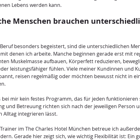
eigenen Lebens werden kann.
che Menschen brauchen unterschiedli
eruf besonders begeistert, sind die unterschiedlichen Me
 mit denen ich arbeite. Manche beginnen gerade erst mit r
hten Muskelmasse aufbauen, Körperfett reduzieren, bewegl
ieder leistungsfähiger fühlen. Viele meiner Kundinnen und K
spannt, reisen regelmäßig oder möchten bewusst nicht in ei
en.
bei mir kein festes Programm, das für jeden funktionieren so
ng und Betreuung richten sich nach der jeweiligen Person 
n Alltag integrieren lässt.
l Trainer im The Charles Hotel München betreue ich außerd
rn. Gerade hier zeigt sich, wie wichtig Flexibilität ist: Ein g