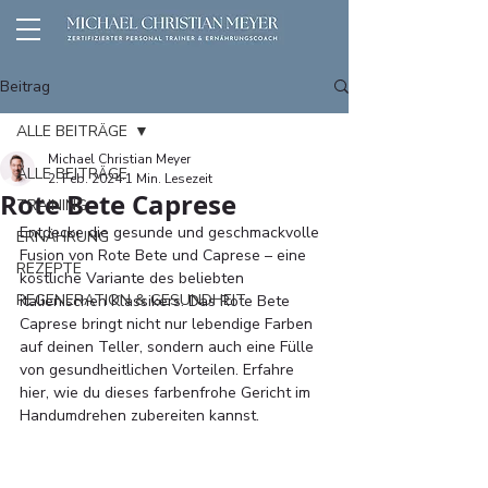
Beitrag
ALLE BEITRÄGE
Michael Christian Meyer
ALLE BEITRÄGE
2. Feb. 2024
1 Min. Lesezeit
Rote Bete Caprese
TRAINING
Entdecke die gesunde und geschmackvolle 
ERNÄHRUNG
Fusion von Rote Bete und Caprese – eine 
REZEPTE
köstliche Variante des beliebten 
REGENERATION & GESUNDHEIT
italienischen Klassikers. Das Rote Bete 
Caprese bringt nicht nur lebendige Farben 
auf deinen Teller, sondern auch eine Fülle 
von gesundheitlichen Vorteilen. Erfahre 
hier, wie du dieses farbenfrohe Gericht im 
Handumdrehen zubereiten kannst.