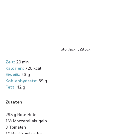
Foto: JackF / iStock
Zeit:
 20 min
Kalorien:
 720 kcal
Eiweiß:
 43 g
Kohlenhydrate:
 39 g
Fett:
 42 g
Zutaten
295 g Rote Bete
1½ Mozzarellakugeln
3 Tomaten
10 Basilikumblätter