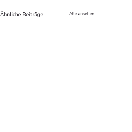
Ähnliche Beiträge
Alle ansehen
Über mich
Ich bin Michael Christian Meyer –