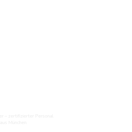
Kontakt
er – zertifizierter Personal
Müllerst
 aus München.
80469 