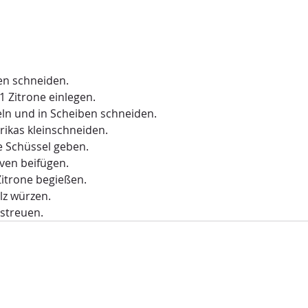
fen schneiden.
1 Zitrone einlegen.
eln und in Scheiben schneiden.
ikas kleinschneiden.
ße Schüssel geben.
liven beifügen.
Zitrone begießen.
alz würzen.
streuen.