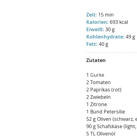
Zeit:
 15 min
Kalorien:
 693 kcal
Eiweiß:
 30 g
Kohlenhydrate:
 49 g
Fett:
 40 g
Zutaten
1 
Gurke
2 Tomaten
2 Paprikas (rot)
2 Zwiebeln
1 Zitrone
1 Bund Petersilie
52 g Oliven (schwarz, 
90 g Schafskäse (light,
5 TL Olivenöl