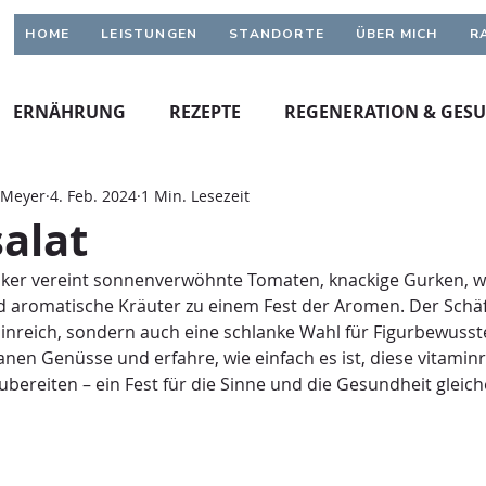
HOME
LEISTUNGEN
STANDORTE
ÜBER MICH
R
ERNÄHRUNG
REZEPTE
REGENERATION & GES
 Meyer
4. Feb. 2024
1 Min. Lesezeit
alat
siker vereint sonnenverwöhnte Tomaten, knackige Gurken, w
d aromatische Kräuter zu einem Fest der Aromen. Der Schäfer
nreich, sondern auch eine schlanke Wahl für Figurbewusste
anen Genüsse und erfahre, wie einfach es ist, diese vitaminr
zubereiten – ein Fest für die Sinne und die Gesundheit glei